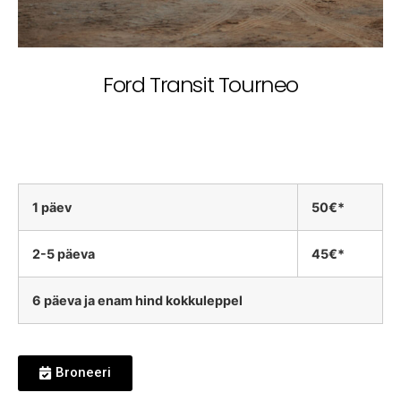
Ford Transit Tourneo
1 päev
50€*
2-5 päeva
45€*
6 päeva ja enam hind kokkuleppel
Broneeri