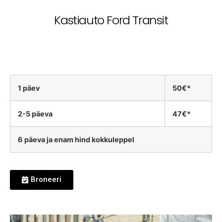
Kastiauto Ford Transit
1 päev
50€*
2-5 päeva
47€*
6 päeva ja enam hind kokkuleppel
Broneeri