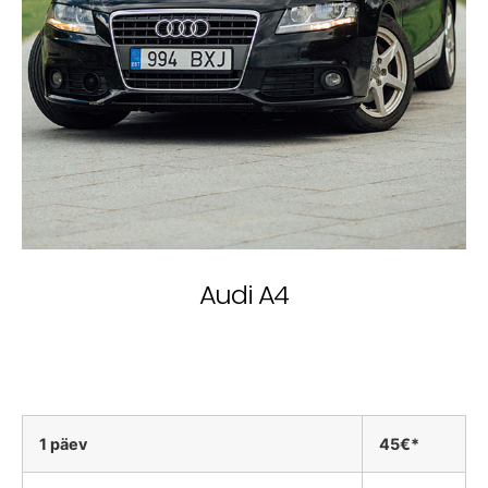
Audi A4
1 päev
45€*