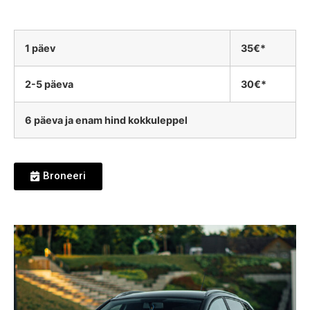
1 päev
35€*
2-5 päeva
30€*
6 päeva ja enam hind kokkuleppel
Broneeri