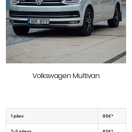
Volkswagen Multivan
1 päev
95€*
2-5 päeva
85€*