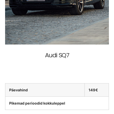
Audi SQ7
Päevahind
149€
Pikemad perioodid kokkuleppel