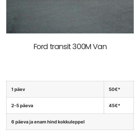
Ford transit 300M Van
1 päev
50€*
2-5 päeva
45€*
6 päeva ja enam hind kokkuleppel