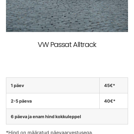
VW Passat Alltrack
1 päev
45€*
2-5 päeva
40€*
6 päeva ja enam hind kokkuleppel
*Hind on määratud päevaarvestusega.