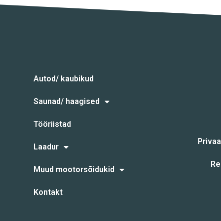
Autod/ kaubikud
Saunad/ haagised
Tööriistad
Privaa
Laadur
Re
Muud mootorsõidukid
Kontakt