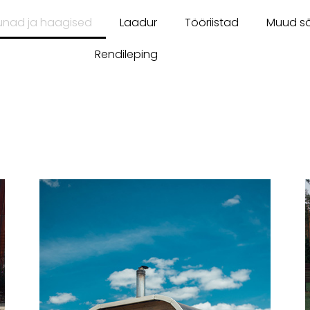
unad ja haagised
Laadur
Tööriistad
Muud sõ
Rendileping