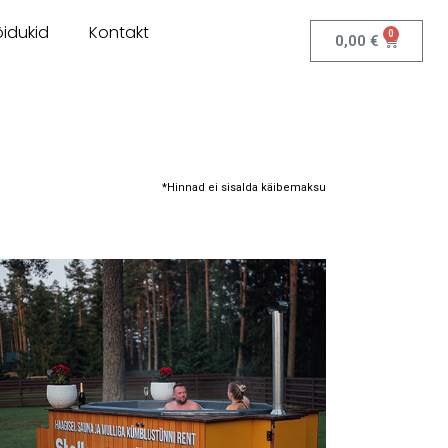
idukid
Kontakt
0
0,00
€
*Hinnad ei sisalda käibemaksu