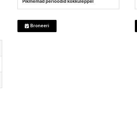
Pikmemad perioodid kokkuleppel
Broneeri