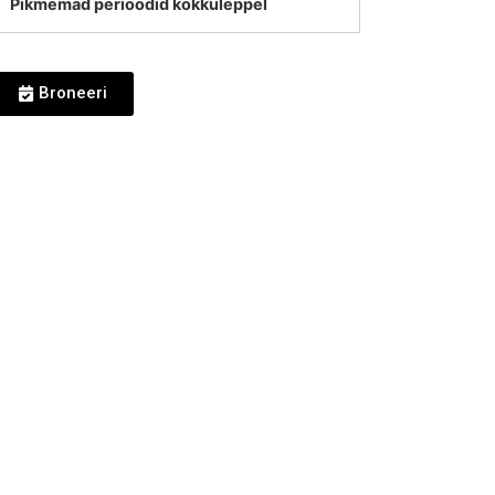
Pikmemad perioodid kokkuleppel
Broneeri