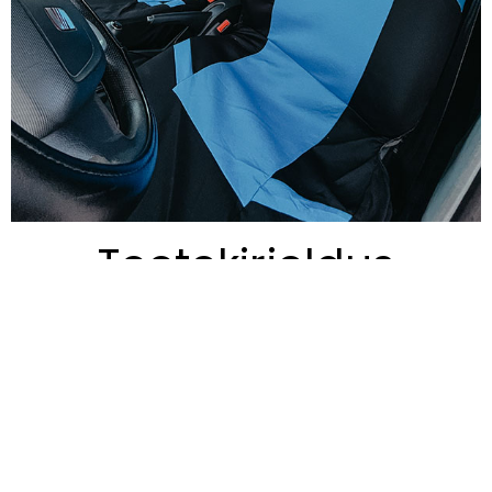
Tootekirjeldus
Esmane
24.08.2010
registreerimine:
Kategooria:
sõiduauto
Kere nimetus:
Universaal