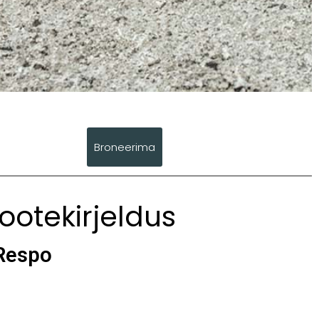
Broneerima
ootekirjeldus
Respo