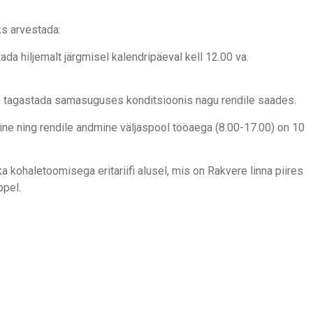
ks arvestada:
ada hiljemalt järgmisel kalendripäeval kell 12.00 va.
eb tagastada samasuguses konditsioonis nagu rendile saades.
ine ning rendile andmine väljaspool tööaega (8.00-17.00) on 10
ka kohaletoomisega eritariifi alusel, mis on Rakvere linna piires
pel.