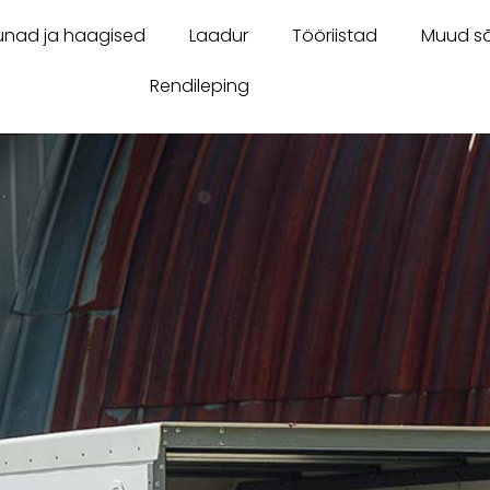
unad ja haagised
Laadur
Tööriistad
Muud sõ
Rendileping