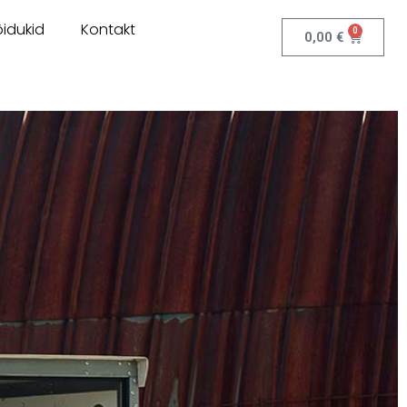
idukid
Kontakt
0
0,00
€