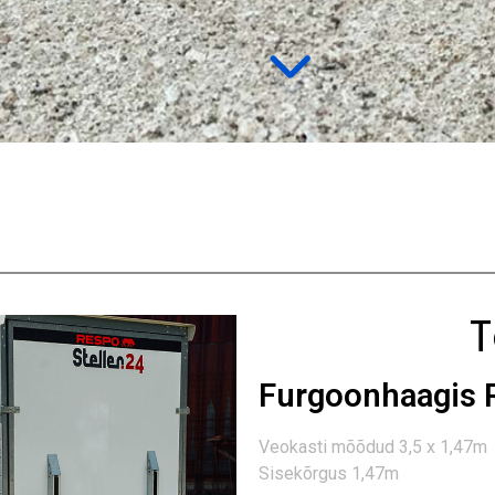
T
Furgoonhaagis 
Veokasti mõõdud 3,5 x 1,47m
Sisekõrgus 1,47m