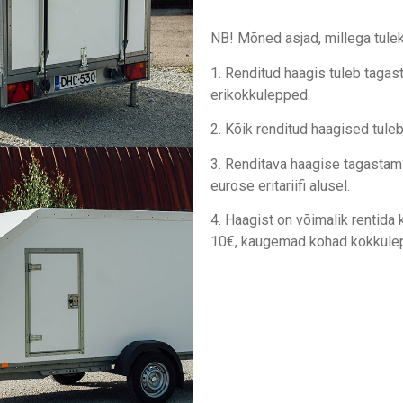
NB! Mõned asjad, millega tule
1. Renditud haagis tuleb tagast
erikokkulepped.
2. Kõik renditud haagised tul
3. Renditava haagise tagastam
eurose eritariifi alusel.
4. Haagist on võimalik rentida 
10€, kaugemad kohad kokkulep