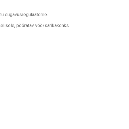
änu sügavusregulaatorile.
elisele, pööratav vöö/sarikakonks.