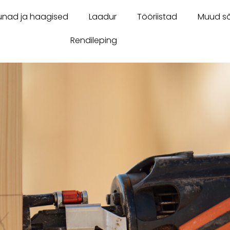
unad ja haagised
Laadur
Tööriistad
Muud sõ
Rendileping