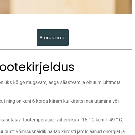
Broneerima
ootekirjeldus
on üks kõige mugavam, aega säästvam ja ohutum juhtmeta
ut ning on kuni 6 korda kiirem kui käsitsi naelutamine või
kasutatav: töötemperatuur vahemikus -15 ° C kuni + 49 ° C.
dust: võimsusnäidik näitab kiiresti järelejäänud energiat ja