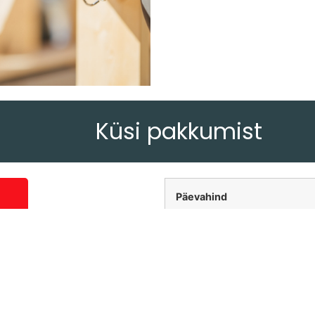
Küsi pakkumist
Päevahind
Tagatisraha 200€