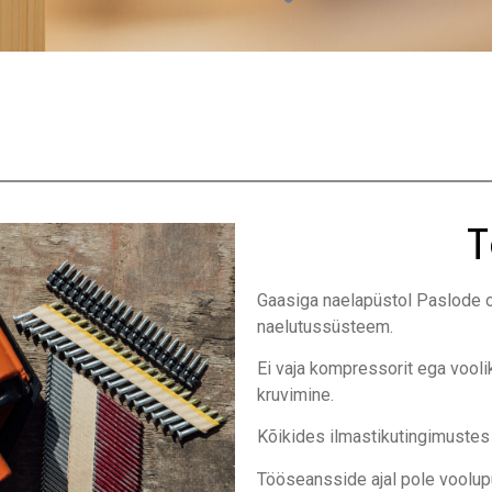
T
Gaasiga naelapüstol Paslode 
naelutussüsteem.
Ei vaja kompressorit ega voolik
kruvimine.
Kõikides ilmastikutingimustes 
Tööseansside ajal pole voolupuu